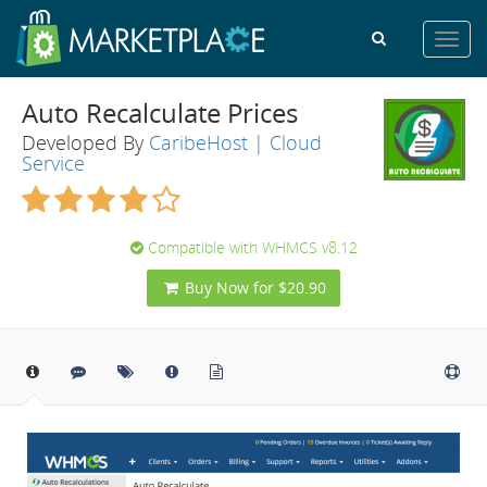
Toggl
navig
Auto Recalculate Prices
Developed By
CaribeHost | Cloud
Service
Compatible with WHMCS v8.12
Buy Now for $20.90