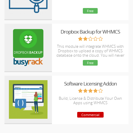
Free
Dropbox Backup for WHMCS
This module will integrate WHMCS with
Dropbox to upload a copy of WHMCS
database onto the cloud. You will never
have to worry about losing data any
Free
more.
Software Licensing Addon
Build, License & Distribute Your Own
Apps using WHMCS
Commercial