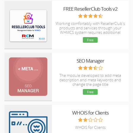
FREE ResellerClub Tools v2
Working comfortably with ResellerClub's
products and services through your
WHMCS system requires additional
tools.
Free
SEO Manager
The module developed to add meta
description and meta keywords and
change the page title
Free
WHOIS for Clients
WHOIS for Clients