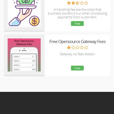
A handling fee are the costs that
business owners incur when processing
payments from customers.
Free
Free Opensource Gateway Fees
Gateway no fees Addon
Free