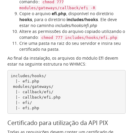
comando::
chmod 777
modules/gateways/callback/efi -R
Copie o arquivo
efi.php
, disponível no diretório
hooks
, para o diretório
includes/hooks
. Ele deve
estar no caminho
includes/hooks/efi.php
Altere as permissões do arquivo copiado utilizando o
comando:
chmod 777 includes/hooks/efi.php
Crie uma pasta na raiz do seu servidor e insira seu
certificado na pasta.
Ao final da instalação, os arquivos do módulo Efí devem
estar na seguinte estrutura no WHMCS:
includes/hooks/

  |- efi.php

 modules/gateways/

  |- callback/efi/

  |- callback/efi.php

  |- efi/

Certificado para utilização da API PIX
Todas as requisições devem conter um certificado de