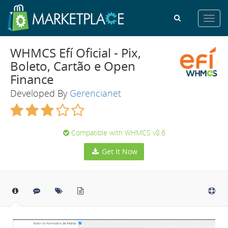
Toggl
navig
WHMCS Efí Oficial - Pix,
Boleto, Cartão e Open
Finance
Developed By
Gerencianet
Compatible with WHMCS v8.6
Get It Now