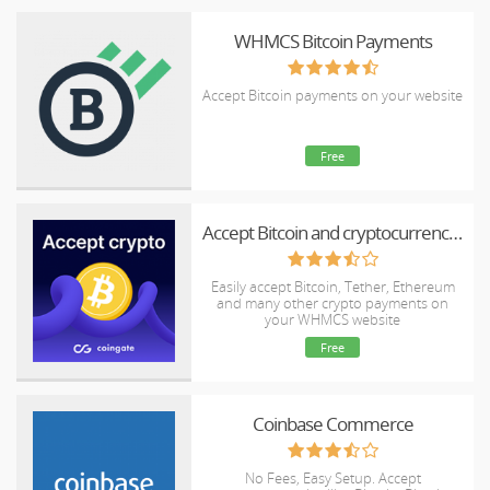
WHMCS Bitcoin Payments
Accept Bitcoin payments on your website
Free
Accept Bitcoin and cryptocurrency payments - CoinGate for WHMCS
Easily accept Bitcoin, Tether, Ethereum
and many other crypto payments on
your WHMCS website
Free
Coinbase Commerce
No Fees, Easy Setup. Accept