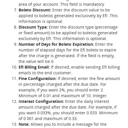
area of your account. This field is mandatory.
Boleto Discount:
Enter the discount value to be
applied to boletos generated exclusively by Efí. This
information is optional.
Discount Type:
Enter the discount type (percentage
or fixed amount) to be applied to boletos generated
exclusively by Efí. This information is optional.
Number of Days for Boleto Expiration:
Enter the
number of elapsed days for the Efí boleto to expire
after the charge is generated. If the field is empty,
the value will be 0.
Efí Billing Email:
If desired, enable sending Efí billing
emails to the end customer.
Fine Configuration:
If desired, enter the fine amount
in percentage charged after the due date. For
example, if you want 2%, you should enter 2.
Minimum of 0.01 and maximum of 10. Integer.
Interest Configuration:
Enter the daily interest
amount charged after the due date. For example, if
you want 0.033%, you should enter 0.033. Minimum
of 0.001 and maximum of 0.33.
Note:
Allows you to include a message for the