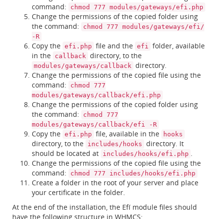
command:
chmod 777 modules/gateways/efi.php
Change the permissions of the copied folder using
the command:
chmod 777 modules/gateways/efi/
-R
Copy the
file and the
folder, available
efi.php
efi
in the
directory, to the
callback
directory.
modules/gateways/callback
Change the permissions of the copied file using the
command:
chmod 777
modules/gateways/callback/efi.php
Change the permissions of the copied folder using
the command:
chmod 777
modules/gateways/callback/efi -R
Copy the
file, available in the
efi.php
hooks
directory, to the
directory. It
includes/hooks
should be located at
.
includes/hooks/efi.php
Change the permissions of the copied file using the
command:
chmod 777 includes/hooks/efi.php
Create a folder in the root of your server and place
your certificate in the folder.
At the end of the installation, the Efí module files should
have the following structure in WHMCS: