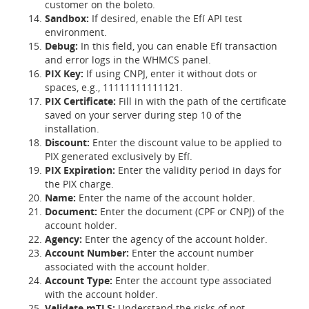
customer on the boleto.
Sandbox:
If desired, enable the Efí API test
environment.
Debug:
In this field, you can enable Efí transaction
and error logs in the WHMCS panel.
PIX Key:
If using CNPJ, enter it without dots or
spaces, e.g., 11111111111121.
PIX Certificate:
Fill in with the path of the certificate
saved on your server during step 10 of the
installation.
Discount:
Enter the discount value to be applied to
PIX generated exclusively by Efí.
PIX Expiration:
Enter the validity period in days for
the PIX charge.
Name:
Enter the name of the account holder.
Document:
Enter the document (CPF or CNPJ) of the
account holder.
Agency:
Enter the agency of the account holder.
Account Number:
Enter the account number
associated with the account holder.
Account Type:
Enter the account type associated
with the account holder.
Validate mTLS:
Understand the risks of not