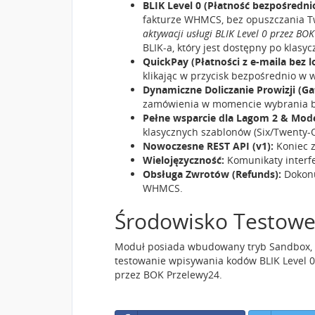
BLIK Level 0 (Płatność bezpośredni
fakturze WHMCS, bez opuszczania Tw
aktywacji usługi BLIK Level 0 przez BOK
BLIK-a, który jest dostępny po klas
QuickPay (Płatności z e-maila bez 
klikając w przycisk bezpośrednio w 
Dynamiczne Doliczanie Prowizji (Ga
zamówienia w momencie wybrania b
Pełne wsparcie dla Lagom 2 & Mode
klasycznych szablonów (Six/Twenty
Nowoczesne REST API (v1):
Koniec z
Wielojęzyczność:
Komunikaty interfe
Obsługa Zwrotów (Refunds):
Dokonu
WHMCS.
Środowisko Testowe
Moduł posiada wbudowany tryb Sandbox, k
testowanie wpisywania kodów BLIK Level 
przez BOK Przelewy24.