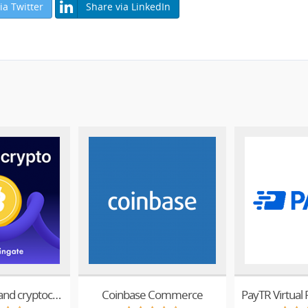
ia Twitter
Share via LinkedIn
Accept Bitcoin and cryptocurrency payments - CoinGate for WHMCS
Coinbase Commerce
PayTR Virtual