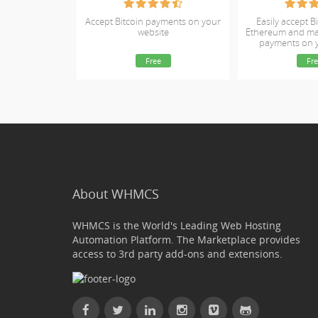
Accept Bitcoin payments on your
Easily accept Bi
website
Ethereum and ma
payments on
webs
Free
Fre
About WHMCS
WHMCS is the World's Leading Web Hosting
Automation Platform. The Marketplace provides
access to 3rd party add-ons and extensions.