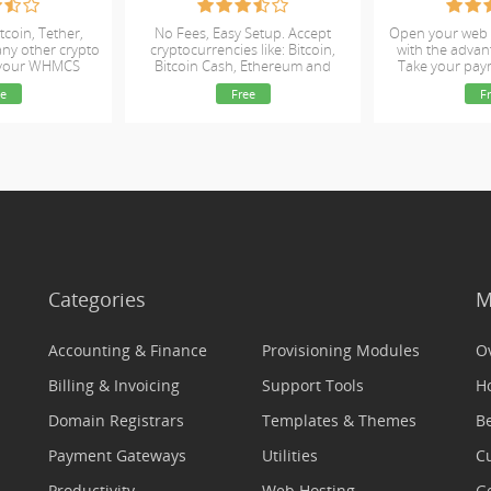
tcoin, Tether,
No Fees, Easy Setup. Accept
Open your web 
ny other crypto
cryptocurrencies like: Bitcoin,
with the advan
 your WHMCS
Bitcoin Cash, Ethereum and
Take your pay
ite
Litecoin!
e
Free
F
Categories
M
Accounting & Finance
Provisioning Modules
O
Billing & Invoicing
Support Tools
H
Domain Registrars
Templates & Themes
Be
Payment Gateways
Utilities
C
Productivity
Web Hosting
Ge