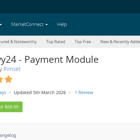
MarketConnect
Help
tured & Noteworthy
Top Rated
Top Free
New & Recently Add
wy24 - Payment Module
By
Rimset
ays
Updated 5th March 2026
1 Review
or $69.99
angelog