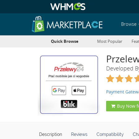
Browse
Quick Browse
Most Popular
Fea
Przele
Developed 
Payment Gatew
Buy Now f
Description
Reviews
Compatibility
Ch