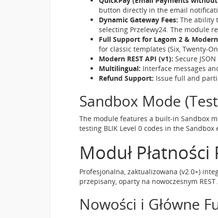
QuickPay (Email Payments without 
button directly in the email notific
Dynamic Gateway Fees:
The ability
selecting Przelewy24. The module re
Full Support for Lagom 2 & Modern
for classic templates (Six, Twenty-On
Modern REST API (v1):
Secure JSON 
Multilingual:
Interface messages and 
Refund Support:
Issue full and part
Sandbox Mode (Test
The module features a built-in Sandbox mo
testing BLIK Level 0 codes in the Sandbox 
Moduł Płatności
Profesjonalna, zaktualizowana (v2.0+) inte
przepisany, oparty na nowoczesnym REST AP
Nowości i Główne F