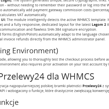
Login):
The system generates unique, secure cryptographic links. Cl
ation - without needing to remember their password or log into the
 to automatically add payment gateway commission costs (percenta
calculates VAT automatically.
 UI:
The module intelligently detects the active WHMCS template. I
e) and a fully responsive, dedicated layout for the latest
Lagom 2
t
communication and flawless SHA-384 signature encryption.
forms (English/Polish) automatically adapt to the language chosen 
ial invoice refunds directly from the WHMCS administrator panel.
ing Environment)
de, allowing you to thoroughly test the checkout process before ac
environment also requires prior activation on your test account by
 Przelewy24 dla WHMCS
gracja najpopularniejszej polskiej bramki płatności
Przelewy24
z sy
I i wzbogacony o funkcje, które drastycznie zwiększają konwersję
unkcje