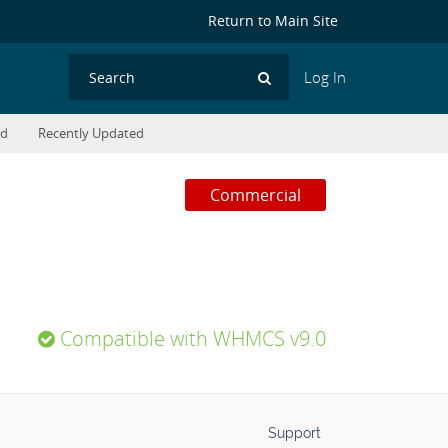
Return to Main Site
Log In
Search
ed
Recently Updated
Commercial
Compatible with WHMCS v9.0
Support