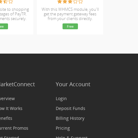
site to shopping
With this WHMCS module, you'll
tages of PayTR.
get the payment gateway fees
ments securely.
from your clients directly.
ree
Free
arketConnect
Your Account
verview
Login
ow It Works
Deposit Funds
nefits
Billing History
urrent Promos
Pricing
t Started
Help & Support