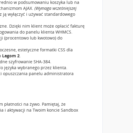
średnio w podsumowaniu koszyka lub na
mechanizmom AJAX.
(Wymaga wcześniejszej
 ją wyłączyć i używać standardowego
zne. Dzięki nim klient może opłacić fakturę
 logowania do panelu klienta WHMCS.
ji (procentowo lub kwotowo) do
czesne, estetyczne formatki CSS dla
o
Lagom 2
.
ędne szyfrowanie SHA-384.
do języka wybranego przez klienta.
i opuszczania panelu administratora
płatności na żywo. Pamiętaj, że
a i aktywacji na Twoim koncie Sandbox