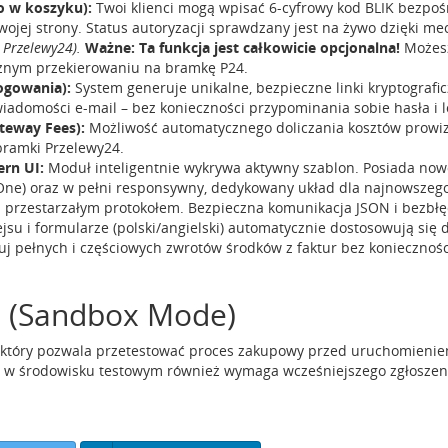
o w koszyku):
Twoi klienci mogą wpisać 6-cyfrowy kod BLIK bezpo
ojej strony. Status autoryzacji sprawdzany jest na żywo dzięki 
 Przelewy24).
Ważne: Ta funkcja jest całkowicie opcjonalna!
Możesz
ycznym przekierowaniu na bramkę P24.
logowania):
System generuje unikalne, bezpieczne linki kryptografic
wiadomości e-mail – bez konieczności przypominania sobie hasła i
teway Fees):
Możliwość automatycznego doliczania kosztów prowiz
ramki Przelewy24.
rn UI:
Moduł inteligentnie wykrywa aktywny szablon. Posiada nowo
-One) oraz w pełni responsywny, dedykowany układ dla najnowszeg
 przestarzałym protokołem. Bezpieczna komunikacja JSON i bezbł
jsu i formularze (polski/angielski) automatycznie dostosowują się 
j pełnych i częściowych zwrotów środków z faktur bez koniecznośc
 (Sandbox Mode)
tóry pozwala przetestować proces zakupowy przed uruchomieniem 
0 w środowisku testowym również wymaga wcześniejszego zgłoszeni