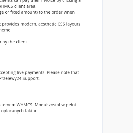
ients can pay their invoice by clicking a
 WHMCS client area.
ge or fixed amount) to the order when
t provides modern, aesthetic CSS layouts
heme.
by the client.
cepting live payments. Please note that
 Przelewy24 Support.
stemem WHMCS. Moduł został w pełni
 opłacanych faktur.